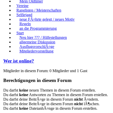
Mein Oldtimer
Vereine
Ranglisten / Meisterschaften
Selfiejagd
neue FÃ¤hrte gelegt / neues Motiv
Regeln
an die Programmierung
Start
Neu hier ??? / Hilfestellungen
allgemeine Diskussion
AusflugsvorschlÃ¤ge
Mitgliedervorstellung
Wer ist online?
Mitglieder in diesem Forum: 0 Mitglieder und 1 Gast
Berechtigungen in diesem Forum
Du darfst
keine
neuen Themen in diesem Forum erstellen.
Du darfst
keine
Antworten zu Themen in diesem Forum erstellen.
Du darfst deine BeitrÃ¤ge in diesem Forum
nicht
Ã¤ndern.
Du darfst deine BeitrÃ¤ge in diesem Forum
nicht
lÃ¶schen.
Du darfst
keine
DateianhÃ¤nge in diesem Forum erstellen.