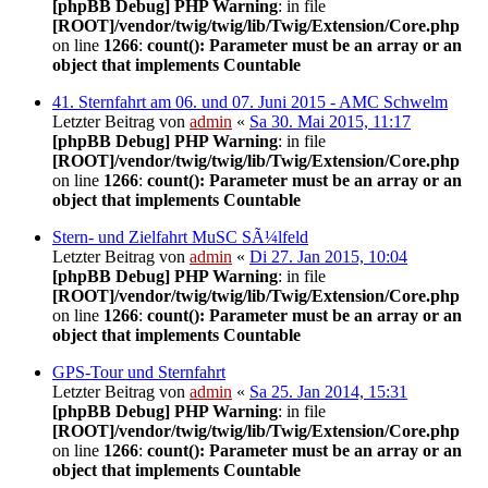
[phpBB Debug] PHP Warning
: in file
[ROOT]/vendor/twig/twig/lib/Twig/Extension/Core.php
on line
1266
:
count(): Parameter must be an array or an
object that implements Countable
41. Sternfahrt am 06. und 07. Juni 2015 - AMC Schwelm
Letzter Beitrag von
admin
«
Sa 30. Mai 2015, 11:17
[phpBB Debug] PHP Warning
: in file
[ROOT]/vendor/twig/twig/lib/Twig/Extension/Core.php
on line
1266
:
count(): Parameter must be an array or an
object that implements Countable
Stern- und Zielfahrt MuSC SÃ¼lfeld
Letzter Beitrag von
admin
«
Di 27. Jan 2015, 10:04
[phpBB Debug] PHP Warning
: in file
[ROOT]/vendor/twig/twig/lib/Twig/Extension/Core.php
on line
1266
:
count(): Parameter must be an array or an
object that implements Countable
GPS-Tour und Sternfahrt
Letzter Beitrag von
admin
«
Sa 25. Jan 2014, 15:31
[phpBB Debug] PHP Warning
: in file
[ROOT]/vendor/twig/twig/lib/Twig/Extension/Core.php
on line
1266
:
count(): Parameter must be an array or an
object that implements Countable