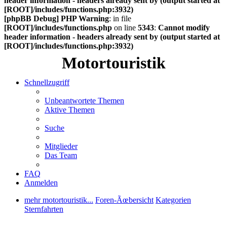
header information - headers already sent by (output started at
[ROOT]/includes/functions.php:3932)
[phpBB Debug] PHP Warning
: in file
[ROOT]/includes/functions.php
on line
5343
:
Cannot modify
header information - headers already sent by (output started at
[ROOT]/includes/functions.php:3932)
Motortouristik
Schnellzugriff
Unbeantwortete Themen
Aktive Themen
Suche
Mitglieder
Das Team
FAQ
Anmelden
mehr motortouristik...
Foren-Ãœbersicht
Kategorien
Sternfahrten
Suche