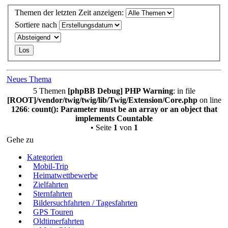
Themen der letzten Zeit anzeigen:
Sortiere nach
Neues Thema
5 Themen
[phpBB Debug] PHP Warning
: in file
[ROOT]/vendor/twig/twig/lib/Twig/Extension/Core.php
on line
1266
:
count(): Parameter must be an array or an object that
implements Countable
• Seite
1
von
1
Gehe zu
Kategorien
Mobil-Trip
Heimatwettbewerbe
Zielfahrten
Sternfahrten
Bildersuchfahrten / Tagesfahrten
GPS Touren
Oldtimerfahrten