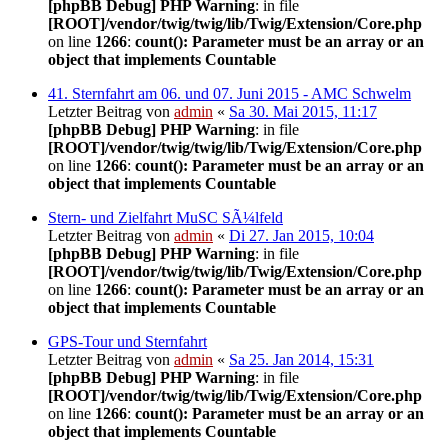
[phpBB Debug] PHP Warning
: in file
[ROOT]/vendor/twig/twig/lib/Twig/Extension/Core.php
on line
1266
:
count(): Parameter must be an array or an
object that implements Countable
41. Sternfahrt am 06. und 07. Juni 2015 - AMC Schwelm
Letzter Beitrag von
admin
«
Sa 30. Mai 2015, 11:17
[phpBB Debug] PHP Warning
: in file
[ROOT]/vendor/twig/twig/lib/Twig/Extension/Core.php
on line
1266
:
count(): Parameter must be an array or an
object that implements Countable
Stern- und Zielfahrt MuSC SÃ¼lfeld
Letzter Beitrag von
admin
«
Di 27. Jan 2015, 10:04
[phpBB Debug] PHP Warning
: in file
[ROOT]/vendor/twig/twig/lib/Twig/Extension/Core.php
on line
1266
:
count(): Parameter must be an array or an
object that implements Countable
GPS-Tour und Sternfahrt
Letzter Beitrag von
admin
«
Sa 25. Jan 2014, 15:31
[phpBB Debug] PHP Warning
: in file
[ROOT]/vendor/twig/twig/lib/Twig/Extension/Core.php
on line
1266
:
count(): Parameter must be an array or an
object that implements Countable