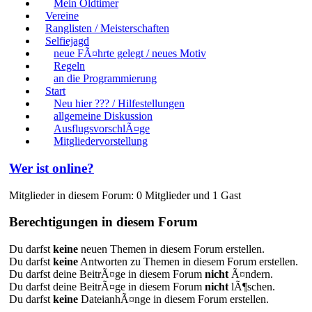
Mein Oldtimer
Vereine
Ranglisten / Meisterschaften
Selfiejagd
neue FÃ¤hrte gelegt / neues Motiv
Regeln
an die Programmierung
Start
Neu hier ??? / Hilfestellungen
allgemeine Diskussion
AusflugsvorschlÃ¤ge
Mitgliedervorstellung
Wer ist online?
Mitglieder in diesem Forum: 0 Mitglieder und 1 Gast
Berechtigungen in diesem Forum
Du darfst
keine
neuen Themen in diesem Forum erstellen.
Du darfst
keine
Antworten zu Themen in diesem Forum erstellen.
Du darfst deine BeitrÃ¤ge in diesem Forum
nicht
Ã¤ndern.
Du darfst deine BeitrÃ¤ge in diesem Forum
nicht
lÃ¶schen.
Du darfst
keine
DateianhÃ¤nge in diesem Forum erstellen.