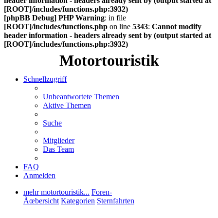
header information - headers already sent by (output started at
[ROOT]/includes/functions.php:3932)
[phpBB Debug] PHP Warning
: in file
[ROOT]/includes/functions.php
on line
5343
:
Cannot modify
header information - headers already sent by (output started at
[ROOT]/includes/functions.php:3932)
Motortouristik
Schnellzugriff
Unbeantwortete Themen
Aktive Themen
Suche
Mitglieder
Das Team
FAQ
Anmelden
mehr motortouristik...
Foren-
Ãœbersicht
Kategorien
Sternfahrten
Suche