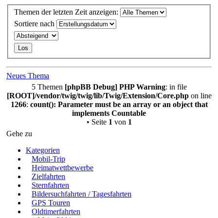
Themen der letzten Zeit anzeigen:
Sortiere nach
Neues Thema
5 Themen
[phpBB Debug] PHP Warning
: in file
[ROOT]/vendor/twig/twig/lib/Twig/Extension/Core.php
on line
1266
:
count(): Parameter must be an array or an object that
implements Countable
• Seite
1
von
1
Gehe zu
Kategorien
Mobil-Trip
Heimatwettbewerbe
Zielfahrten
Sternfahrten
Bildersuchfahrten / Tagesfahrten
GPS Touren
Oldtimerfahrten