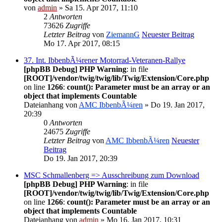
von
admin
» Sa 15. Apr 2017, 11:10
2
Antworten
73626
Zugriffe
Letzter Beitrag
von
ZiemannG
Neuester Beitrag
Mo 17. Apr 2017, 08:15
37. Int. IbbenbÃ¼rener Motorrad-Veteranen-Rallye
[phpBB Debug] PHP Warning
: in file
[ROOT]/vendor/twig/twig/lib/Twig/Extension/Core.php
on line
1266
:
count(): Parameter must be an array or an
object that implements Countable
Dateianhang
von
AMC IbbenbÃ¼ren
» Do 19. Jan 2017,
20:39
0
Antworten
24675
Zugriffe
Letzter Beitrag
von
AMC IbbenbÃ¼ren
Neuester
Beitrag
Do 19. Jan 2017, 20:39
MSC Schmallenberg => Ausschreibung zum Download
[phpBB Debug] PHP Warning
: in file
[ROOT]/vendor/twig/twig/lib/Twig/Extension/Core.php
on line
1266
:
count(): Parameter must be an array or an
object that implements Countable
Dateianhang
von
admin
» Mo 16. Jan 2017, 10:31