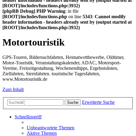
header information - headers already sent by (output started at
[ROOT]/includes/functions.php:3932)
[phpBB Debug] PHP Warning
: in file
[ROOT]/includes/functions.php
on line
5343
:
Cannot modify
header information - headers already sent by (output started at
[ROOT]/includes/functions.php:3932)
Motortouristik
GPS-Touren, Bildersuchfahrten, Heimatwettbewerbe, Oldtimer,
Motor-Touristik, Veranstaltungskalender, ADAC, Motorsport-
Vereine, Freizeitgestaltung, Wochenendtipps, Ergebnislisten,
Zielfahrten, Sternfahrten. touristische Tagesfahrten,
www.Motortouristik.de
Zum Inhalt
Erweiterte Suche
Suche
Schnellzugriff
Unbeantwortete Themen
Aktive Themen