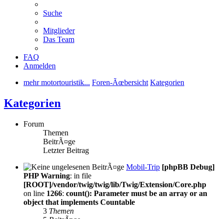
Suche
Mitglieder
Das Team
FAQ
Anmelden
mehr motortouristik...
Foren-Ãœbersicht
Kategorien
Kategorien
Forum
Themen
BeitrÃ¤ge
Letzter Beitrag
Mobil-Trip
[phpBB Debug]
PHP Warning
: in file
[ROOT]/vendor/twig/twig/lib/Twig/Extension/Core.php
on line
1266
:
count(): Parameter must be an array or an
object that implements Countable
3
Themen