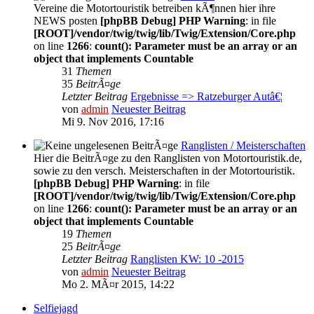
Vereine die Motortouristik betreiben kÃ¶nnen hier ihre
NEWS posten
[phpBB Debug] PHP Warning
: in file
[ROOT]/vendor/twig/twig/lib/Twig/Extension/Core.php
on line
1266
:
count(): Parameter must be an array or an
object that implements Countable
31
Themen
35
BeitrÃ¤ge
Letzter Beitrag
Ergebnisse => Ratzeburger Autâ€¦
von
admin
Neuester Beitrag
Mi 9. Nov 2016, 17:16
Ranglisten / Meisterschaften
Hier die BeitrÃ¤ge zu den Ranglisten von Motortouristik.de,
sowie zu den versch. Meisterschaften in der Motortouristik.
[phpBB Debug] PHP Warning
: in file
[ROOT]/vendor/twig/twig/lib/Twig/Extension/Core.php
on line
1266
:
count(): Parameter must be an array or an
object that implements Countable
19
Themen
25
BeitrÃ¤ge
Letzter Beitrag
Ranglisten KW: 10 -2015
von
admin
Neuester Beitrag
Mo 2. MÃ¤r 2015, 14:22
Selfiejagd