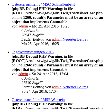
Ostereiersuchfahrt / MSC Schmallenberg
[phpBB Debug] PHP Warning
: in file
[ROOT]/vendor/twig/twig/lib/Twig/Extension/Core.php
on line
1266
:
count(): Parameter must be an array or an
object that implements Countable
von
admin
» Mo 25. Apr 2016, 16:25
0
Antworten
28947
Zugriffe
Letzter Beitrag
von
admin
Neuester Beitrag
Mo 25. Apr 2016, 16:25
Tagesveranstaltungen 2016
[phpBB Debug] PHP Warning
: in file
[ROOT]/vendor/twig/twig/lib/Twig/Extension/Core.php
on line
1266
:
count(): Parameter must be an array or an
object that implements Countable
von
admin
» So 24. Apr 2016, 17:04
0
Antworten
27510
Zugriffe
Letzter Beitrag
von
admin
Neuester Beitrag
So 24. Apr 2016, 17:04
Ostereiersuchfahrt / MSF Warstein
[phpBB Debug] PHP Warning
: in file
[ROOT]/vendor/twig/twig/lib/Twig/Extension/Core.php