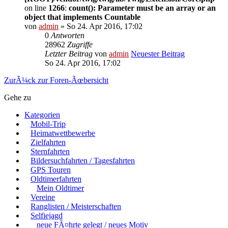
on line
1266
:
count(): Parameter must be an array or an
object that implements Countable
von
admin
» So 24. Apr 2016, 17:02
0
Antworten
28962
Zugriffe
Letzter Beitrag
von
admin
Neuester Beitrag
So 24. Apr 2016, 17:02
ZurÃ¼ck zur Foren-Ãœbersicht
Gehe zu
Kategorien
Mobil-Trip
Heimatwettbewerbe
Zielfahrten
Sternfahrten
Bildersuchfahrten / Tagesfahrten
GPS Touren
Oldtimerfahrten
Mein Oldtimer
Vereine
Ranglisten / Meisterschaften
Selfiejagd
neue FÃ¤hrte gelegt / neues Motiv