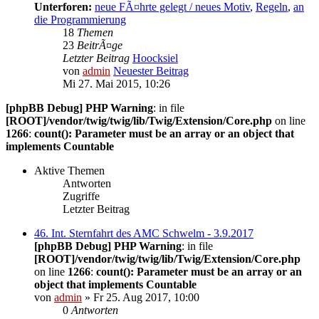
Unterforen:
neue FÃ¤hrte gelegt / neues Motiv
,
Regeln
,
an
die Programmierung
18
Themen
23
BeitrÃ¤ge
Letzter Beitrag
Hoocksiel
von
admin
Neuester Beitrag
Mi 27. Mai 2015, 10:26
[phpBB Debug] PHP Warning
: in file
[ROOT]/vendor/twig/twig/lib/Twig/Extension/Core.php
on line
1266
:
count(): Parameter must be an array or an object that
implements Countable
Aktive Themen
Antworten
Zugriffe
Letzter Beitrag
46. Int. Sternfahrt des AMC Schwelm - 3.9.2017
[phpBB Debug] PHP Warning
: in file
[ROOT]/vendor/twig/twig/lib/Twig/Extension/Core.php
on line
1266
:
count(): Parameter must be an array or an
object that implements Countable
von
admin
» Fr 25. Aug 2017, 10:00
0
Antworten