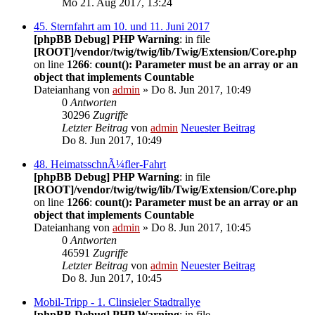
Mo 21. Aug 2017, 13:24
45. Sternfahrt am 10. und 11. Juni 2017
[phpBB Debug] PHP Warning
: in file
[ROOT]/vendor/twig/twig/lib/Twig/Extension/Core.php
on line
1266
:
count(): Parameter must be an array or an
object that implements Countable
Dateianhang
von
admin
» Do 8. Jun 2017, 10:49
0
Antworten
30296
Zugriffe
Letzter Beitrag
von
admin
Neuester Beitrag
Do 8. Jun 2017, 10:49
48. HeimatsschnÃ¼fler-Fahrt
[phpBB Debug] PHP Warning
: in file
[ROOT]/vendor/twig/twig/lib/Twig/Extension/Core.php
on line
1266
:
count(): Parameter must be an array or an
object that implements Countable
Dateianhang
von
admin
» Do 8. Jun 2017, 10:45
0
Antworten
46591
Zugriffe
Letzter Beitrag
von
admin
Neuester Beitrag
Do 8. Jun 2017, 10:45
Mobil-Tripp - 1. Clinsieler Stadtrallye
[phpBB Debug] PHP Warning
: in file