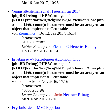
Mo 16. Jan 2017, 10:25
Veranstaltergemeinschaft Tagesfahrten 2017
[phpBB Debug] PHP Warning
: in file
[ROOT]/vendor/twig/twig/lib/Twig/Extension/Core.php
on line
1266
:
count(): Parameter must be an array or an
object that implements Countable
von
ZiemannG
» Do 12. Jan 2017, 16:14
0
Antworten
31952
Zugriffe
Letzter Beitrag
von
ZiemannG
Neuester Beitrag
Do 12. Jan 2017, 16:14
Ergebnisse => Ratzeburger Automobil-Club
[phpBB Debug] PHP Warning
: in file
[ROOT]/vendor/twig/twig/lib/Twig/Extension/Core.php
on line
1266
:
count(): Parameter must be an array or an
object that implements Countable
von
admin
» Mi 9. Nov 2016, 17:16
0
Antworten
40886
Zugriffe
Letzter Beitrag
von
admin
Neuester Beitrag
Mi 9. Nov 2016, 17:16
Ergebnislisten - MSC Eppelborn