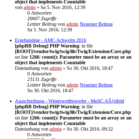
object that implements Countable
von
admin
» Sa 5. Nov 2016, 12:39
0
Antworten
20607
Zugriffe
Letzter Beitrag
von
admin
Neuester Beitrag
Sa 5. Nov 2016, 12:39
Ergebnisliste - AMC-Schwelm 2016
[phpBB Debug] PHP Warning
: in file
[ROOT]/vendor/twig/twig/lib/Twig/Extension/Core.php
on line
1266
:
count(): Parameter must be an array or an
object that implements Countable
Dateianhang
von
admin
» So 30. Okt 2016, 18:47
0
Antworten
23131
Zugriffe
Letzter Beitrag
von
admin
Neuester Beitrag
So 30. Okt 2016, 18:47
Ausschreibung - Winterwettbewerbe - MuSC-SÃ¼lfeld
[phpBB Debug] PHP Warning
: in file
[ROOT]/vendor/twig/twig/lib/Twig/Extension/Core.php
on line
1266
:
count(): Parameter must be an array or an
object that implements Countable
Dateianhang
von
admin
» So 30. Okt 2016, 09:32
0
Antworten