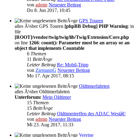
von
admin
Neuester Beitrag
Do 8. Jun 2017, 10:45
GPS Touren
alles Ã¼ber GPS Touren
[phpBB Debug] PHP Warning
: in
file
[ROOT]/vendor/twig/twig/lib/Twig/Extension/Core.php
on line
1266
:
count(): Parameter must be an array or an
object that implements Countable
6
Themen
11
BeitrÃ¤ge
Letzter Beitrag
Re: Mobil-Tripp
von
ZiemannG
Neuester Beitrag
Mo 17. Apr 2017, 08:15
Oldtimerfahrten
alles Ã¼ber Oldtimerfahrten
Unterforum:
Mein Oldtimer
15
Themen
15
BeitrÃ¤ge
Letzter Beitrag
Oldtimertreffen des ADAC Westâ€¦
von
admin
Neuester Beitrag
Mi 23. Aug 2017, 11:33
Vereine