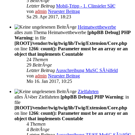
5
BeitrÃ¤ge
Letzter Beitrag
Mobil-Tripp - 1. Clinsieler Sâ€¦
von
admin
Neuester Beitrag
Sa 29. Apr 2017, 18:23
Heimatwettbewerbe
alles zum Thema Heimatwettbewerbe
[phpBB Debug] PHP
Warning
: in file
[ROOT]/vendor/twig/twig/lib/Twig/Extension/Core.php
on line
1266
:
count(): Parameter must be an array or an
object that implements Countable
24
Themen
29
BeitrÃ¤ge
Letzter Beitrag
Ausschreibung MuSC SÃ¼lfeld
von
admin
Neuester Beitrag
Mo 16. Jan 2017, 10:25
Zielfahrten
alles Ã¼ber Zielfahrten
[phpBB Debug] PHP Warning
: in
file
[ROOT]/vendor/twig/twig/lib/Twig/Extension/Core.php
on line
1266
:
count(): Parameter must be an array or an
object that implements Countable
4
Themen
4
BeitrÃ¤ge
Letzter Beitrag
Ausschreibung ZF/SF MuSC SÃ¼lfâ€¦