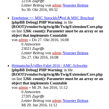
22356
Zugriffe
Letzter Beitrag
von
admin
Neuester Beitrag
So 30. Okt 2016, 09:32
Ergebnisse => MSC SprockhÃ¶vel & MSC Bruchsal
[phpBB Debug] PHP Warning
: in file
[ROOT]/vendor/twig/twig/lib/Twig/Extension/Core.php
on line
1266
:
count(): Parameter must be an array or an
object that implements Countable
von
admin
» Do 27. Okt 2016, 16:08
0
Antworten
23021
Zugriffe
Letzter Beitrag
von
admin
Neuester Beitrag
Do 27. Okt 2016, 16:08
HeimatschnÃ¼ffler-Fahrt 2016 / AMC-Schwelm
[phpBB Debug] PHP Warning
: in file
[ROOT]/vendor/twig/twig/lib/Twig/Extension/Core.php
on line
1266
:
count(): Parameter must be an array or an
object that implements Countable
von
admin
» Mi 29. Jun 2016, 11:12
0
Antworten
27205
Zugriffe
Letzter Beitrag
von
admin
Neuester Beitrag
Mi 29. Jun 2016, 11:12