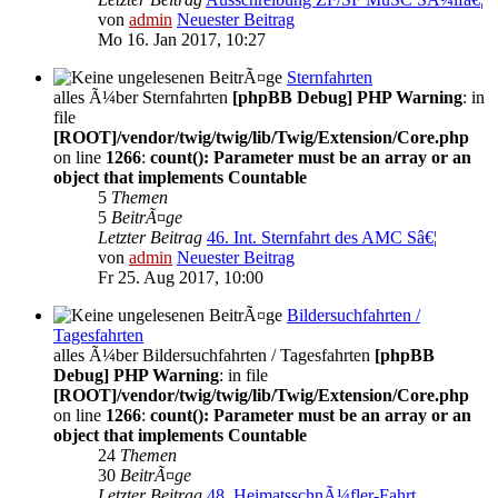
von
admin
Neuester Beitrag
Mo 16. Jan 2017, 10:27
Sternfahrten
alles Ã¼ber Sternfahrten
[phpBB Debug] PHP Warning
: in
file
[ROOT]/vendor/twig/twig/lib/Twig/Extension/Core.php
on line
1266
:
count(): Parameter must be an array or an
object that implements Countable
5
Themen
5
BeitrÃ¤ge
Letzter Beitrag
46. Int. Sternfahrt des AMC Sâ€¦
von
admin
Neuester Beitrag
Fr 25. Aug 2017, 10:00
Bildersuchfahrten /
Tagesfahrten
alles Ã¼ber Bildersuchfahrten / Tagesfahrten
[phpBB
Debug] PHP Warning
: in file
[ROOT]/vendor/twig/twig/lib/Twig/Extension/Core.php
on line
1266
:
count(): Parameter must be an array or an
object that implements Countable
24
Themen
30
BeitrÃ¤ge
Letzter Beitrag
48. HeimatsschnÃ¼fler-Fahrt