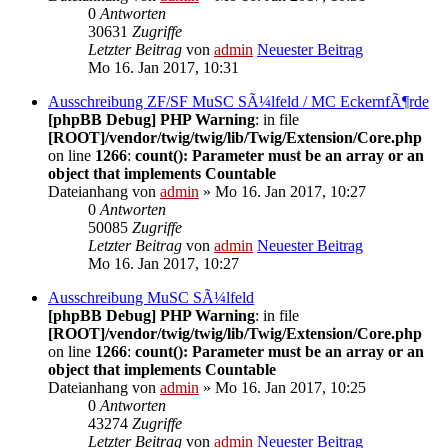
0
Antworten
30631
Zugriffe
Letzter Beitrag
von
admin
Neuester Beitrag
Mo 16. Jan 2017, 10:31
Ausschreibung ZF/SF MuSC SÃ¼lfeld / MC EckernfÃ¶rde
[phpBB Debug] PHP Warning
: in file
[ROOT]/vendor/twig/twig/lib/Twig/Extension/Core.php
on line
1266
:
count(): Parameter must be an array or an
object that implements Countable
Dateianhang
von
admin
» Mo 16. Jan 2017, 10:27
0
Antworten
50085
Zugriffe
Letzter Beitrag
von
admin
Neuester Beitrag
Mo 16. Jan 2017, 10:27
Ausschreibung MuSC SÃ¼lfeld
[phpBB Debug] PHP Warning
: in file
[ROOT]/vendor/twig/twig/lib/Twig/Extension/Core.php
on line
1266
:
count(): Parameter must be an array or an
object that implements Countable
Dateianhang
von
admin
» Mo 16. Jan 2017, 10:25
0
Antworten
43274
Zugriffe
Letzter Beitrag
von
admin
Neuester Beitrag