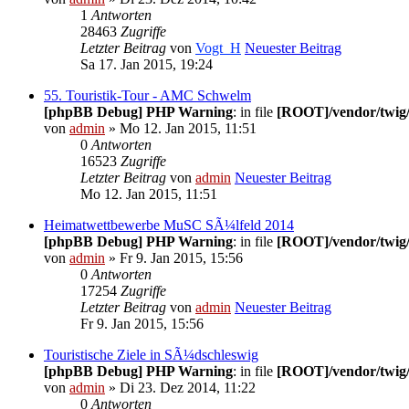
1
Antworten
28463
Zugriffe
Letzter Beitrag
von
Vogt_H
Neuester Beitrag
Sa 17. Jan 2015, 19:24
55. Touristik-Tour - AMC Schwelm
[phpBB Debug] PHP Warning
: in file
[ROOT]/vendor/twig/
von
admin
» Mo 12. Jan 2015, 11:51
0
Antworten
16523
Zugriffe
Letzter Beitrag
von
admin
Neuester Beitrag
Mo 12. Jan 2015, 11:51
Heimatwettbewerbe MuSC SÃ¼lfeld 2014
[phpBB Debug] PHP Warning
: in file
[ROOT]/vendor/twig/
von
admin
» Fr 9. Jan 2015, 15:56
0
Antworten
17254
Zugriffe
Letzter Beitrag
von
admin
Neuester Beitrag
Fr 9. Jan 2015, 15:56
Touristische Ziele in SÃ¼dschleswig
[phpBB Debug] PHP Warning
: in file
[ROOT]/vendor/twig/
von
admin
» Di 23. Dez 2014, 11:22
0
Antworten