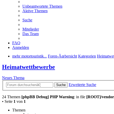
Unbeantwortete Themen
Aktive Themen
Suche
Mitglieder
Das Team
FAQ
Anmelden
mehr motortouristik...
Foren-Ãœbersicht
Kategorien
Heimatwe
Heimatwettbewerbe
Neues Thema
Erweiterte Suche
Suche
24 Themen
[phpBB Debug] PHP Warning
: in file
[ROOT]/vendor/
• Seite
1
von
1
Themen