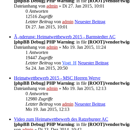
[phpBB Debug] PHP Warning
: in file
[ROOT]/vendor/twig/
Dateianhang
von
admin
» Di 27. Jan 2015, 10:01
0
Antworten
12516
Zugriffe
Letzter Beitrag
von
admin
Neuester Beitrag
Di 27. Jan 2015, 10:01
Ã„nderung: Heimatwettbewerb 2015 - Barmstedter AC
[phpBB Debug] PHP Warning
: in file
[ROOT]/vendor/twig/
Dateianhang
von
admin
» Mo 19. Jan 2015, 11:24
1
Antworten
19447
Zugriffe
Letzter Beitrag
von
Vogt_H
Neuester Beitrag
Sa 24. Jan 2015, 20:50
Heimatwettbewerb 2015 - MSC Heeren Werve
[phpBB Debug] PHP Warning
: in file
[ROOT]/vendor/twig/
Dateianhang
von
admin
» Mo 19. Jan 2015, 12:13
0
Antworten
12980
Zugriffe
Letzter Beitrag
von
admin
Neuester Beitrag
Mo 19. Jan 2015, 12:13
Video zum Heimatwettbewerb des Ratzeburger AC
[phpBB Debug] PHP Warning
: in file
[ROOT]/vendor/twig/
von
admin
» Di 23. Dez 2014, 10:42