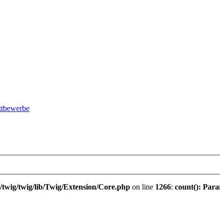
ttbewerbe
twig/twig/lib/Twig/Extension/Core.php
on line
1266
:
count(): Para