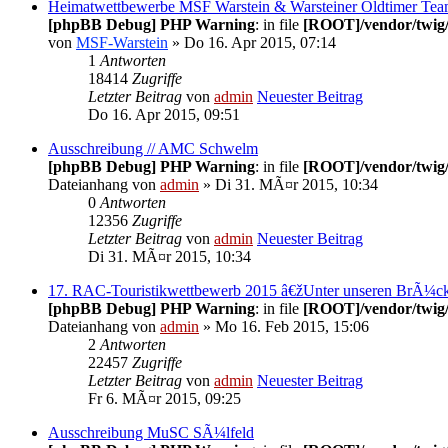
Heimatwettbewerbe MSF Warstein & Warsteiner Oldtimer Te
[phpBB Debug] PHP Warning
: in file
[ROOT]/vendor/twig/
von
MSF-Warstein
» Do 16. Apr 2015, 07:14
1
Antworten
18414
Zugriffe
Letzter Beitrag
von
admin
Neuester Beitrag
Do 16. Apr 2015, 09:51
Ausschreibung // AMC Schwelm
[phpBB Debug] PHP Warning
: in file
[ROOT]/vendor/twig/
Dateianhang
von
admin
» Di 31. MÃ¤r 2015, 10:34
0
Antworten
12356
Zugriffe
Letzter Beitrag
von
admin
Neuester Beitrag
Di 31. MÃ¤r 2015, 10:34
17. RAC-Touristikwettbewerb 2015 â€žUnter unseren BrÃ¼
[phpBB Debug] PHP Warning
: in file
[ROOT]/vendor/twig/
Dateianhang
von
admin
» Mo 16. Feb 2015, 15:06
2
Antworten
22457
Zugriffe
Letzter Beitrag
von
admin
Neuester Beitrag
Fr 6. MÃ¤r 2015, 09:25
Ausschreibung MuSC SÃ¼lfeld