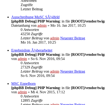
Antworten
Zugriffe
Letzter Beitrag
Ausschreibung MuSC SÃ¼lfeld
[phpBB Debug] PHP Warning
: in file
[ROOT]/vendor/twig/
Dateianhang
von
admin
» Mo 16. Jan 2017, 10:25
0
Antworten
43250
Zugriffe
Letzter Beitrag
von
admin
Neuester Beitrag
Mo 16. Jan 2017, 10:25
Ergebnisliste Ã¼berarbeitet
[phpBB Debug] PHP Warning
: in file
[ROOT]/vendor/twig/
von
admin
» So 6. Nov 2016, 09:54
0
Antworten
27329
Zugriffe
Letzter Beitrag
von
admin
Neuester Beitrag
So 6. Nov 2016, 09:54
MSC Eppelborn
[phpBB Debug] PHP Warning
: in file
[ROOT]/vendor/twig/
von
admin
» Mi 4. Nov 2015, 17:12
0
Antworten
12895
Zugriffe
Letzter Beitrag
von
admin
Neuester Beitrag