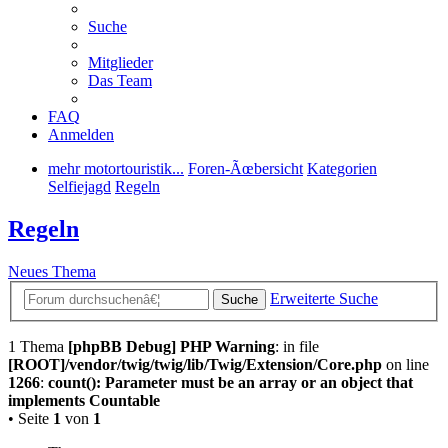
Suche
Mitglieder
Das Team
FAQ
Anmelden
mehr motortouristik...
Foren-Ãœbersicht
Kategorien
Selfiejagd
Regeln
Regeln
Neues Thema
Erweiterte Suche
Suche
1 Thema
[phpBB Debug] PHP Warning
: in file
[ROOT]/vendor/twig/twig/lib/Twig/Extension/Core.php
on line
1266
:
count(): Parameter must be an array or an object that
implements Countable
• Seite
1
von
1