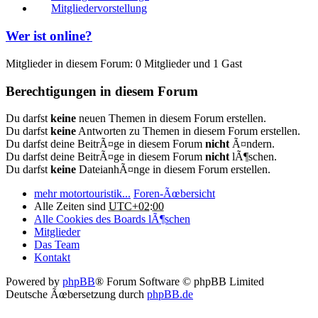
Mitgliedervorstellung
Wer ist online?
Mitglieder in diesem Forum: 0 Mitglieder und 1 Gast
Berechtigungen in diesem Forum
Du darfst
keine
neuen Themen in diesem Forum erstellen.
Du darfst
keine
Antworten zu Themen in diesem Forum erstellen.
Du darfst deine BeitrÃ¤ge in diesem Forum
nicht
Ã¤ndern.
Du darfst deine BeitrÃ¤ge in diesem Forum
nicht
lÃ¶schen.
Du darfst
keine
DateianhÃ¤nge in diesem Forum erstellen.
mehr motortouristik...
Foren-Ãœbersicht
Alle Zeiten sind
UTC+02:00
Alle Cookies des Boards lÃ¶schen
Mitglieder
Das Team
Kontakt
Powered by
phpBB
® Forum Software © phpBB Limited
Deutsche Ãœbersetzung durch
phpBB.de