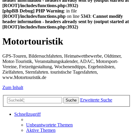
header information - headers already sent by (output started at
[ROOT]/includes/functions.php:3932)
[phpBB Debug] PHP Warning
: in file
[ROOT]/includes/functions.php
on line
5343
:
Cannot modify
header information - headers already sent by (output started at
[ROOT]/includes/functions.php:3932)
Motortouristik
GPS-Touren, Bildersuchfahrten, Heimatwettbewerbe, Oldtimer,
Motor-Touristik, Veranstaltungskalender, ADAC, Motorsport-
Vereine, Freizeitgestaltung, Wochenendtipps, Ergebnislisten,
Zielfahrten, Sternfahrten. touristische Tagesfahrten,
www.Motortouristik.de
Zum Inhalt
Erweiterte Suche
Suche
Schnellzugriff
Unbeantwortete Themen
Aktive Themen