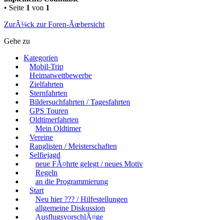
• Seite
1
von
1
ZurÃ¼ck zur Foren-Ãœbersicht
Gehe zu
Kategorien
Mobil-Trip
Heimatwettbewerbe
Zielfahrten
Sternfahrten
Bildersuchfahrten / Tagesfahrten
GPS Touren
Oldtimerfahrten
Mein Oldtimer
Vereine
Ranglisten / Meisterschaften
Selfiejagd
neue FÃ¤hrte gelegt / neues Motiv
Regeln
an die Programmierung
Start
Neu hier ??? / Hilfestellungen
allgemeine Diskussion
AusflugsvorschlÃ¤ge