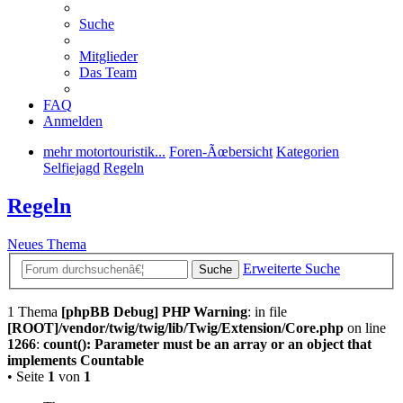
Suche
Mitglieder
Das Team
FAQ
Anmelden
mehr motortouristik...
Foren-Ãœbersicht
Kategorien
Selfiejagd
Regeln
Regeln
Neues Thema
Erweiterte Suche
Suche
1 Thema
[phpBB Debug] PHP Warning
: in file
[ROOT]/vendor/twig/twig/lib/Twig/Extension/Core.php
on line
1266
:
count(): Parameter must be an array or an object that
implements Countable
• Seite
1
von
1