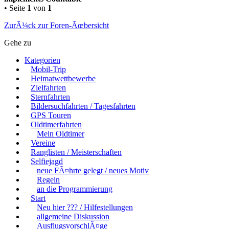
• Seite
1
von
1
ZurÃ¼ck zur Foren-Ãœbersicht
Gehe zu
Kategorien
Mobil-Trip
Heimatwettbewerbe
Zielfahrten
Sternfahrten
Bildersuchfahrten / Tagesfahrten
GPS Touren
Oldtimerfahrten
Mein Oldtimer
Vereine
Ranglisten / Meisterschaften
Selfiejagd
neue FÃ¤hrte gelegt / neues Motiv
Regeln
an die Programmierung
Start
Neu hier ??? / Hilfestellungen
allgemeine Diskussion
AusflugsvorschlÃ¤ge