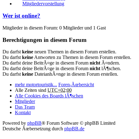
Mitgliedervorstellung
Wer ist online?
Mitglieder in diesem Forum: 0 Mitglieder und 1 Gast
Berechtigungen in diesem Forum
Du darfst
keine
neuen Themen in diesem Forum erstellen.
Du darfst
keine
Antworten zu Themen in diesem Forum erstellen.
Du darfst deine BeitrÃ¤ge in diesem Forum
nicht
Ã¤ndern.
Du darfst deine BeitrÃ¤ge in diesem Forum
nicht
lÃ¶schen.
Du darfst
keine
DateianhÃ¤nge in diesem Forum erstellen.
mehr motortouristik...
Foren-Ãœbersicht
Alle Zeiten sind
UTC+02:00
Alle Cookies des Boards lÃ¶schen
Mitglieder
Das Team
Kontakt
Powered by
phpBB
® Forum Software © phpBB Limited
Deutsche Ãœbersetzung durch
phpBB.de