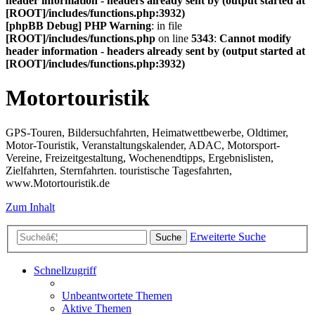
header information - headers already sent by (output started at
[ROOT]/includes/functions.php:3932)
[phpBB Debug] PHP Warning
: in file
[ROOT]/includes/functions.php
on line
5343
:
Cannot modify
header information - headers already sent by (output started at
[ROOT]/includes/functions.php:3932)
Motortouristik
GPS-Touren, Bildersuchfahrten, Heimatwettbewerbe, Oldtimer,
Motor-Touristik, Veranstaltungskalender, ADAC, Motorsport-
Vereine, Freizeitgestaltung, Wochenendtipps, Ergebnislisten,
Zielfahrten, Sternfahrten. touristische Tagesfahrten,
www.Motortouristik.de
Zum Inhalt
Erweiterte Suche
Suche
Schnellzugriff
Unbeantwortete Themen
Aktive Themen