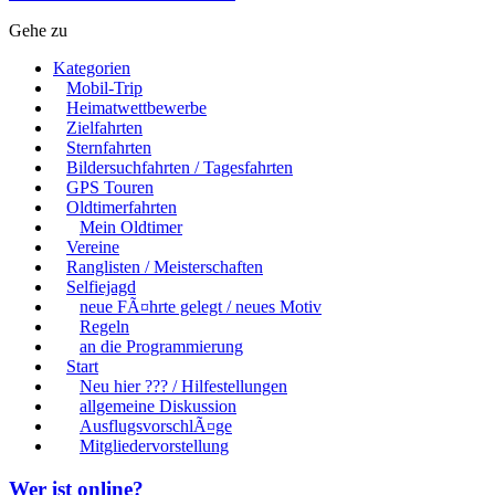
Gehe zu
Kategorien
Mobil-Trip
Heimatwettbewerbe
Zielfahrten
Sternfahrten
Bildersuchfahrten / Tagesfahrten
GPS Touren
Oldtimerfahrten
Mein Oldtimer
Vereine
Ranglisten / Meisterschaften
Selfiejagd
neue FÃ¤hrte gelegt / neues Motiv
Regeln
an die Programmierung
Start
Neu hier ??? / Hilfestellungen
allgemeine Diskussion
AusflugsvorschlÃ¤ge
Mitgliedervorstellung
Wer ist online?