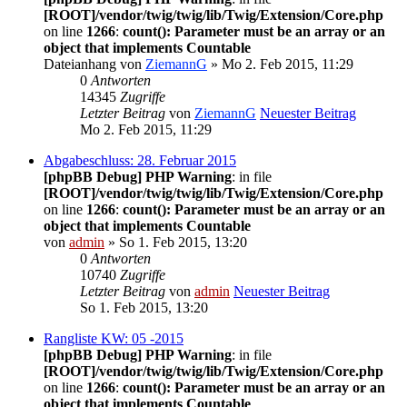
[ROOT]/vendor/twig/twig/lib/Twig/Extension/Core.php
on line
1266
:
count(): Parameter must be an array or an
object that implements Countable
Dateianhang
von
ZiemannG
» Mo 2. Feb 2015, 11:29
0
Antworten
14345
Zugriffe
Letzter Beitrag
von
ZiemannG
Neuester Beitrag
Mo 2. Feb 2015, 11:29
Abgabeschluss: 28. Februar 2015
[phpBB Debug] PHP Warning
: in file
[ROOT]/vendor/twig/twig/lib/Twig/Extension/Core.php
on line
1266
:
count(): Parameter must be an array or an
object that implements Countable
von
admin
» So 1. Feb 2015, 13:20
0
Antworten
10740
Zugriffe
Letzter Beitrag
von
admin
Neuester Beitrag
So 1. Feb 2015, 13:20
Rangliste KW: 05 -2015
[phpBB Debug] PHP Warning
: in file
[ROOT]/vendor/twig/twig/lib/Twig/Extension/Core.php
on line
1266
:
count(): Parameter must be an array or an
object that implements Countable