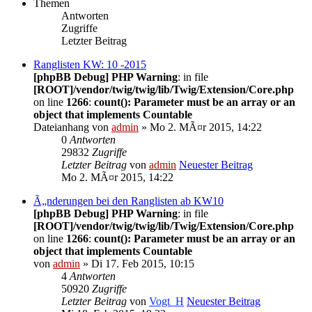
Themen
Antworten
Zugriffe
Letzter Beitrag
Ranglisten KW: 10 -2015
[phpBB Debug] PHP Warning
: in file
[ROOT]/vendor/twig/twig/lib/Twig/Extension/Core.php
on line
1266
:
count(): Parameter must be an array or an
object that implements Countable
Dateianhang
von
admin
» Mo 2. MÃ¤r 2015, 14:22
0
Antworten
29832
Zugriffe
Letzter Beitrag
von
admin
Neuester Beitrag
Mo 2. MÃ¤r 2015, 14:22
Ã„nderungen bei den Ranglisten ab KW10
[phpBB Debug] PHP Warning
: in file
[ROOT]/vendor/twig/twig/lib/Twig/Extension/Core.php
on line
1266
:
count(): Parameter must be an array or an
object that implements Countable
von
admin
» Di 17. Feb 2015, 10:15
4
Antworten
50920
Zugriffe
Letzter Beitrag
von
Vogt_H
Neuester Beitrag