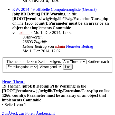
So 7. Dez 2014, 10:30
KW: 2014-49 offizielle Computerrangliste (Gesamt)
[phpBB Debug] PHP Warning
: in file
[ROOT]/vendor/twig/twig/lib/Twig/Extension/Core.php
on line
1266
:
count(): Parameter must be an array or an
object that implements Countable
von
admin
» Mo 1. Dez 2014, 12:02
0
Antworten
26693
Zugriffe
Letzter Beitrag
von
admin
Neuester Beitrag
Mo 1. Dez 2014, 12:02
Themen der letzten Zeit anzeigen:
Sortiere nach
Neues Thema
19 Themen
[phpBB Debug] PHP Warning
: in file
[ROOT]/vendor/twig/twig/lib/Twig/Extension/Core.php
on line
1266
:
count(): Parameter must be an array or an object that
implements Countable
• Seite
1
von
1
ZurÃ¼ck zur Foren-Ãœbersicht