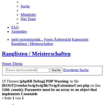
Suche
Mitglieder
Das Team
FAQ
Anmelden
mehr motortouristik...
Foren-Ãœbersicht
Kategorien
Ranglisten / Meisterschaften
Ranglisten / Meisterschaften
Neues Thema
Erweiterte Suche
Suche
19 Themen
[phpBB Debug] PHP Warning
: in file
[ROOT]/vendor/twig/twig/lib/Twig/Extension/Core.php
on line
1266
:
count(): Parameter must be an array or an object that
implements Countable
• Seite
1
von
1