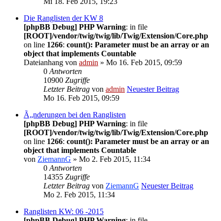
Mi 18. Feb 2015, 19:23
Die Ranglisten der KW 8
[phpBB Debug] PHP Warning
: in file
[ROOT]/vendor/twig/twig/lib/Twig/Extension/Core.php
on line
1266
:
count(): Parameter must be an array or an
object that implements Countable
Dateianhang
von
admin
» Mo 16. Feb 2015, 09:59
0
Antworten
10900
Zugriffe
Letzter Beitrag
von
admin
Neuester Beitrag
Mo 16. Feb 2015, 09:59
Ã„nderungen bei den Ranglisten
[phpBB Debug] PHP Warning
: in file
[ROOT]/vendor/twig/twig/lib/Twig/Extension/Core.php
on line
1266
:
count(): Parameter must be an array or an
object that implements Countable
von
ZiemannG
» Mo 2. Feb 2015, 11:34
0
Antworten
14355
Zugriffe
Letzter Beitrag
von
ZiemannG
Neuester Beitrag
Mo 2. Feb 2015, 11:34
Ranglisten KW: 06 -2015
[phpBB Debug] PHP Warning
: in file