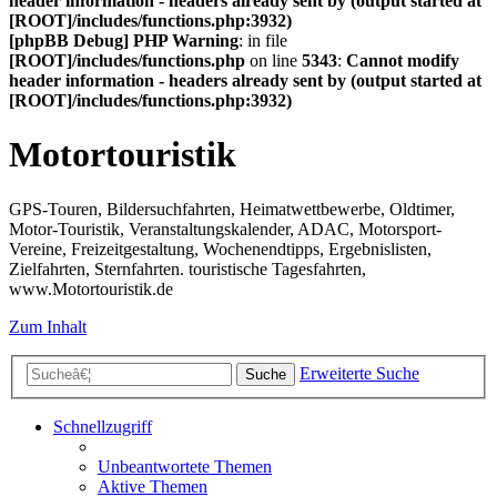
header information - headers already sent by (output started at
[ROOT]/includes/functions.php:3932)
[phpBB Debug] PHP Warning
: in file
[ROOT]/includes/functions.php
on line
5343
:
Cannot modify
header information - headers already sent by (output started at
[ROOT]/includes/functions.php:3932)
Motortouristik
GPS-Touren, Bildersuchfahrten, Heimatwettbewerbe, Oldtimer,
Motor-Touristik, Veranstaltungskalender, ADAC, Motorsport-
Vereine, Freizeitgestaltung, Wochenendtipps, Ergebnislisten,
Zielfahrten, Sternfahrten. touristische Tagesfahrten,
www.Motortouristik.de
Zum Inhalt
Erweiterte Suche
Suche
Schnellzugriff
Unbeantwortete Themen
Aktive Themen