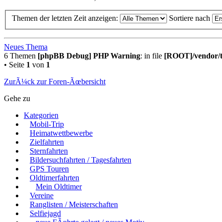
Themen der letzten Zeit anzeigen:
Sortiere nach
Neues Thema
6 Themen
[phpBB Debug] PHP Warning
: in file
[ROOT]/vendor/t
• Seite
1
von
1
ZurÃ¼ck zur Foren-Ãœbersicht
Gehe zu
Kategorien
Mobil-Trip
Heimatwettbewerbe
Zielfahrten
Sternfahrten
Bildersuchfahrten / Tagesfahrten
GPS Touren
Oldtimerfahrten
Mein Oldtimer
Vereine
Ranglisten / Meisterschaften
Selfiejagd