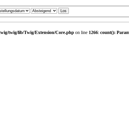
wig/twig/lib/Twig/Extension/Core.php
on line
1266
:
count(): Param