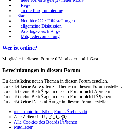
neue FÃ¤hrte gelegt / neues Motiv
Regeln
an die Programmierung
Start
Neu hier ??? / Hilfestellungen
allgemeine Diskussion
AusflugsvorschlÃ¤ge
Mitgliedervorstellung
Wer ist online?
Mitglieder in diesem Forum: 0 Mitglieder und 1 Gast
Berechtigungen in diesem Forum
Du darfst
keine
neuen Themen in diesem Forum erstellen.
Du darfst
keine
Antworten zu Themen in diesem Forum erstellen.
Du darfst deine BeitrÃ¤ge in diesem Forum
nicht
Ã¤ndern.
Du darfst deine BeitrÃ¤ge in diesem Forum
nicht
lÃ¶schen.
Du darfst
keine
DateianhÃ¤nge in diesem Forum erstellen.
mehr motortouristik...
Foren-Ãœbersicht
Alle Zeiten sind
UTC+02:00
Alle Cookies des Boards lÃ¶schen
Mitglieder