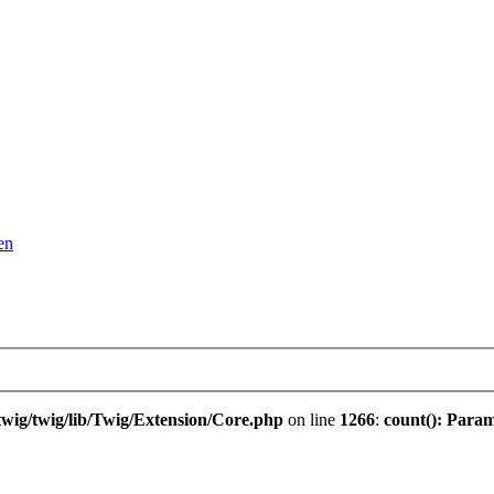
en
wig/twig/lib/Twig/Extension/Core.php
on line
1266
:
count(): Param