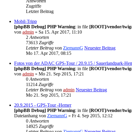
Antworten
Zugriffe
Letzter Beitrag
Mobil-Tripp
[phpBB Debug] PHP Warning
: in file
[ROOT]/vendor/twig/
von
admin
» Sa 15. Apr 2017, 11:10
2
Antworten
73613
Zugriffe
Letzter Beitrag
von
ZiemannG
Neuester Beitrag
Mo 17. Apr 2017, 08:15
Fotos von der ADAC GPS-Tour / 20.9.15 / Sauerlandpark-He
[phpBB Debug] PHP Warning
: in file
[ROOT]/vendor/twig/
von
admin
» Mo 21. Sep 2015, 17:21
0
Antworten
11214
Zugriffe
Letzter Beitrag
von
admin
Neuester Beitrag
Mo 21. Sep 2015, 17:21
20.9.2015 - GPS-Tour -Hemer
[phpBB Debug] PHP Warning
: in file
[ROOT]/vendor/twig/
Dateianhang
von
ZiemannG
» Fr 4. Sep 2015, 12:12
0
Antworten
14925
Zugriffe
Letzter Beitrag
von
ZiemannG
Neuester Beitrag