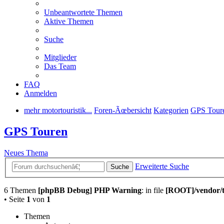
Unbeantwortete Themen
Aktive Themen
Suche
Mitglieder
Das Team
FAQ
Anmelden
mehr motortouristik...
Foren-Ãœbersicht
Kategorien
GPS Tour
GPS Touren
Neues Thema
Erweiterte Suche
Suche
6 Themen
[phpBB Debug] PHP Warning
: in file
[ROOT]/vendor/t
• Seite
1
von
1
Themen