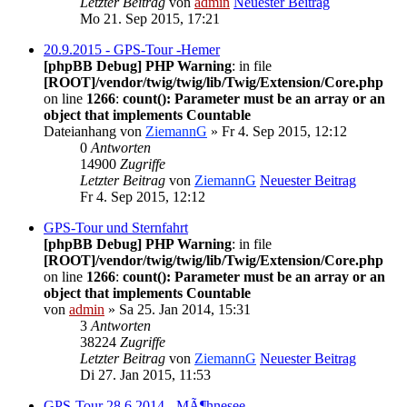
Letzter Beitrag
von
admin
Neuester Beitrag
Mo 21. Sep 2015, 17:21
20.9.2015 - GPS-Tour -Hemer
[phpBB Debug] PHP Warning
: in file
[ROOT]/vendor/twig/twig/lib/Twig/Extension/Core.php
on line
1266
:
count(): Parameter must be an array or an
object that implements Countable
Dateianhang
von
ZiemannG
» Fr 4. Sep 2015, 12:12
0
Antworten
14900
Zugriffe
Letzter Beitrag
von
ZiemannG
Neuester Beitrag
Fr 4. Sep 2015, 12:12
GPS-Tour und Sternfahrt
[phpBB Debug] PHP Warning
: in file
[ROOT]/vendor/twig/twig/lib/Twig/Extension/Core.php
on line
1266
:
count(): Parameter must be an array or an
object that implements Countable
von
admin
» Sa 25. Jan 2014, 15:31
3
Antworten
38224
Zugriffe
Letzter Beitrag
von
ZiemannG
Neuester Beitrag
Di 27. Jan 2015, 11:53
GPS-Tour 28.6.2014 - MÃ¶hnesee