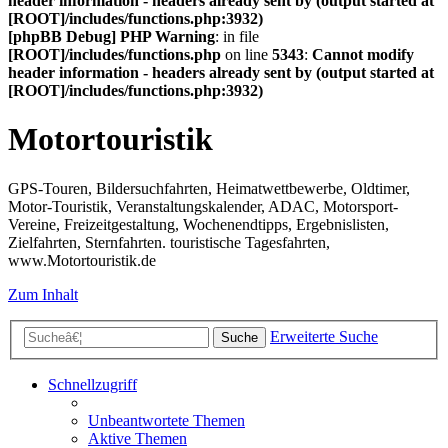
header information - headers already sent by (output started at
[ROOT]/includes/functions.php:3932)
[phpBB Debug] PHP Warning
: in file
[ROOT]/includes/functions.php
on line
5343
:
Cannot modify
header information - headers already sent by (output started at
[ROOT]/includes/functions.php:3932)
Motortouristik
GPS-Touren, Bildersuchfahrten, Heimatwettbewerbe, Oldtimer,
Motor-Touristik, Veranstaltungskalender, ADAC, Motorsport-
Vereine, Freizeitgestaltung, Wochenendtipps, Ergebnislisten,
Zielfahrten, Sternfahrten. touristische Tagesfahrten,
www.Motortouristik.de
Zum Inhalt
Erweiterte Suche
Suche
Schnellzugriff
Unbeantwortete Themen
Aktive Themen