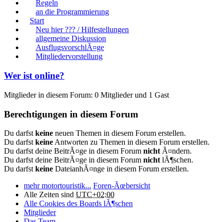
Regeln
an die Programmierung
Start
Neu hier ??? / Hilfestellungen
allgemeine Diskussion
AusflugsvorschlÃ¤ge
Mitgliedervorstellung
Wer ist online?
Mitglieder in diesem Forum: 0 Mitglieder und 1 Gast
Berechtigungen in diesem Forum
Du darfst
keine
neuen Themen in diesem Forum erstellen.
Du darfst
keine
Antworten zu Themen in diesem Forum erstellen.
Du darfst deine BeitrÃ¤ge in diesem Forum
nicht
Ã¤ndern.
Du darfst deine BeitrÃ¤ge in diesem Forum
nicht
lÃ¶schen.
Du darfst
keine
DateianhÃ¤nge in diesem Forum erstellen.
mehr motortouristik...
Foren-Ãœbersicht
Alle Zeiten sind
UTC+02:00
Alle Cookies des Boards lÃ¶schen
Mitglieder
Das Team