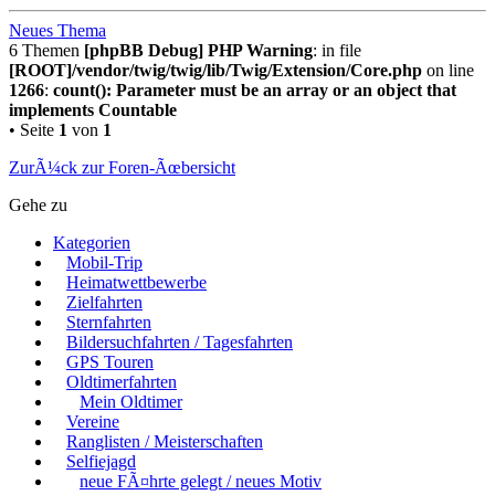
Neues Thema
6 Themen
[phpBB Debug] PHP Warning
: in file
[ROOT]/vendor/twig/twig/lib/Twig/Extension/Core.php
on line
1266
:
count(): Parameter must be an array or an object that
implements Countable
• Seite
1
von
1
ZurÃ¼ck zur Foren-Ãœbersicht
Gehe zu
Kategorien
Mobil-Trip
Heimatwettbewerbe
Zielfahrten
Sternfahrten
Bildersuchfahrten / Tagesfahrten
GPS Touren
Oldtimerfahrten
Mein Oldtimer
Vereine
Ranglisten / Meisterschaften
Selfiejagd
neue FÃ¤hrte gelegt / neues Motiv