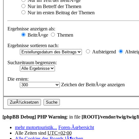
Nur im Text der BeitrÃ¤ge
Nur im Betreff der Themen
Nur im ersten Beitrag der Themen
Ergebnisse anzeigen als:
BeitrÃ¤ge
Themen
Ergebnisse sortieren nach:
Aufsteigend
Abstei
Suchzeitraum begrenzen:
Die ersten:
Zeichen der BeitrÃ¤ge anzeigen
[phpBB Debug] PHP Warning
: in file
[ROOT]/vendor/twig/twig/l
mehr motortouristik...
Foren-Ãœbersicht
Alle Zeiten sind
UTC+02:00
Alle Cookies des Boards lÃ¶schen