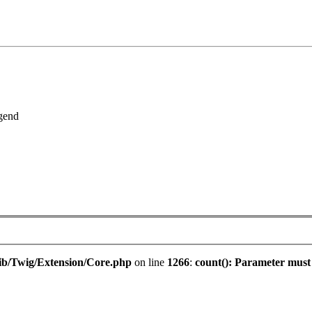
gend
ib/Twig/Extension/Core.php
on line
1266
:
count(): Parameter must