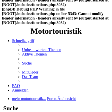
header information - headers already sent by (output started at
[ROOT]/includes/functions.php:3932)
[phpBB Debug] PHP Warning
: in file
[ROOT]/includes/functions.php
on line
5343
:
Cannot modify
header information - headers already sent by (output started at
[ROOT]/includes/functions.php:3932)
Motortouristik
Schnellzugriff
Unbeantwortete Themen
Aktive Themen
Suche
Mitglieder
Das Team
FAQ
Anmelden
mehr motortouristik...
Foren-Ãœbersicht
Suche