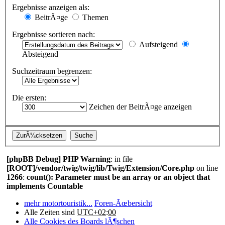
Ergebnisse anzeigen als:
BeitrÃ¤ge
Themen
Ergebnisse sortieren nach:
Aufsteigend
Absteigend
Suchzeitraum begrenzen:
Die ersten:
Zeichen der BeitrÃ¤ge anzeigen
[phpBB Debug] PHP Warning
: in file
[ROOT]/vendor/twig/twig/lib/Twig/Extension/Core.php
on line
1266
:
count(): Parameter must be an array or an object that
implements Countable
mehr motortouristik...
Foren-Ãœbersicht
Alle Zeiten sind
UTC+02:00
Alle Cookies des Boards lÃ¶schen