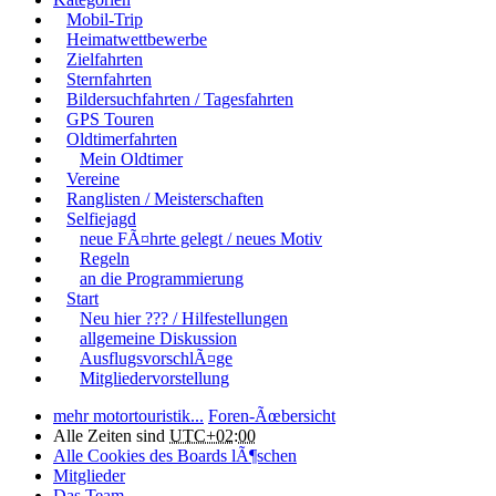
Mobil-Trip
Heimatwettbewerbe
Zielfahrten
Sternfahrten
Bildersuchfahrten / Tagesfahrten
GPS Touren
Oldtimerfahrten
Mein Oldtimer
Vereine
Ranglisten / Meisterschaften
Selfiejagd
neue FÃ¤hrte gelegt / neues Motiv
Regeln
an die Programmierung
Start
Neu hier ??? / Hilfestellungen
allgemeine Diskussion
AusflugsvorschlÃ¤ge
Mitgliedervorstellung
mehr motortouristik...
Foren-Ãœbersicht
Alle Zeiten sind
UTC+02:00
Alle Cookies des Boards lÃ¶schen
Mitglieder
Das Team