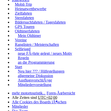
Mobil-Trip
Heimatwettbewerbe
Zielfahrten
Sternfahrten
Bildersuchfahrten / Tagesfahrten
GPS Touren
Oldtimerfahrten
Mein Oldtimer
Vereine
Ranglisten / Meisterschaften
Selfiejagd
neue FÃ¤hrte gelegt / neues Motiv
Regeln
an die Programmierung
Start
Neu hier ??? / Hilfestellungen
allgemeine Diskussion
AusflugsvorschlÃ¤ge
Mitgliedervorstellung
mehr motortouristik...
Foren-Ãœbersicht
Alle Zeiten sind
UTC+02:00
Alle Cookies des Boards lÃ¶schen
Mitglieder
Das Team