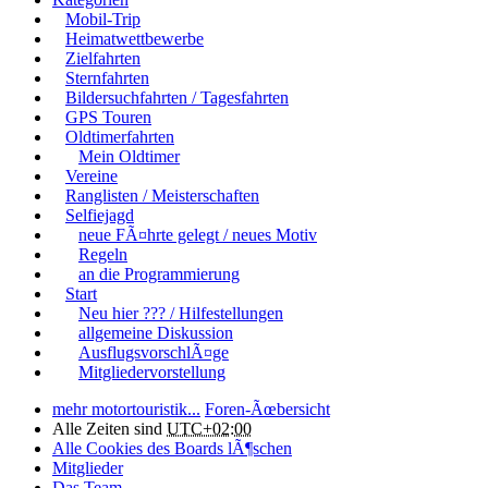
Mobil-Trip
Heimatwettbewerbe
Zielfahrten
Sternfahrten
Bildersuchfahrten / Tagesfahrten
GPS Touren
Oldtimerfahrten
Mein Oldtimer
Vereine
Ranglisten / Meisterschaften
Selfiejagd
neue FÃ¤hrte gelegt / neues Motiv
Regeln
an die Programmierung
Start
Neu hier ??? / Hilfestellungen
allgemeine Diskussion
AusflugsvorschlÃ¤ge
Mitgliedervorstellung
mehr motortouristik...
Foren-Ãœbersicht
Alle Zeiten sind
UTC+02:00
Alle Cookies des Boards lÃ¶schen
Mitglieder
Das Team