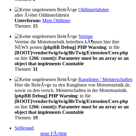
Oldtimerfahrten
alles Ã¼ber Oldtimerfahrten
Unterforum:
Mein Oldtimer
Themen:
15
Vereine
Vereine die Motortouristik betreiben kÃ¶nnen hier ihre
NEWS posten
[phpBB Debug] PHP Warning
: in file
[ROOT]/vendor/twig/twig/lib/Twig/Extension/Core.php
on line
1266
:
count(): Parameter must be an array or an
object that implements Countable
Themen:
31
Ranglisten / Meisterschaften
Hier die BeitrÃ¤ge zu den Ranglisten von Motortouristik.de,
sowie zu den versch. Meisterschaften in der Motortouristik.
[phpBB Debug] PHP Warning
: in file
[ROOT]/vendor/twig/twig/lib/Twig/Extension/Core.php
on line
1266
:
count(): Parameter must be an array or an
object that implements Countable
Themen:
19
Selfiejagd
neue FÃ¤hrte