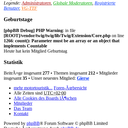
Legende:
Administratoren
,
Globale Moderatoren
,
Registrierte
Benutzer
,
VG-TTF
Geburtstage
[phpBB Debug] PHP Warning
: in file
[ROOT]/vendor/twig/twig/lib/Twig/Extension/Core.php
on line
1266
:
count(): Parameter must be an array or an object that
implements Countable
Heute hat kein Mitglied Geburtstag
Statistik
BeitrÃ¤ge insgesamt
277
• Themen insgesamt
212
• Mitglieder
insgesamt
35
• Unser neuestes Mitglied:
Gierse
mehr motortouristik...
Foren-Ãœbersicht
Alle Zeiten sind
UTC+02:00
Alle Cookies des Boards lÃ¶schen
Mitglieder
Das Team
Kontakt
Powered by
phpBB
® Forum Software © phpBB Limited