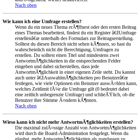
Nach oben
Wie kann ich eine Umfrage erstellen?
Wenn du ein neues Thema erÃ¶ffnest oder den ersten Beitrag
eines Themas bearbeitest, findest du ein Register â€žUmfrage
erstellenâ€œ unterhalb des Formulars zur Beitragserstellung.
Solltest du diesen Bereich nicht sehen kÃ¶nnen, so hast du
wahrscheinlich nicht die Berechtigung, Umfragen zu
erstellen. Du solltest einen Titel und mindestens zwei
AntwortmÃ¶glichkeiten in die entsprechenden Felder
eingeben und dabei sicherstellen, dass jede
AntwortmÃ¶glichkeit in einer eigenen Zeile steht. Du kannst
auch unter â€žAuswahlmÃ¶glichkeiten pro Benutzerâ€œ
festlegen, wie viele Optionen ein Benutzer auswÃ¤hlen kann,
welches Zeitlimit fÃ¼r die Umfrage gilt (0 bedeutet dabei
eine zeitlich unbegrenzte Umfrage) und schlieÃŸlich, ob die
Benutzer ihre Stimme Ã¤ndern kÃ¶nnen.
Nach oben
Wieso kann ich nicht mehr AntwortmÃ¶glichkeiten erstellen?
Die maximal zulÃ¤ssige Anzahl von AntwortmÃ¶glichkeiten
wird durch die Board-Administration festgelegt. Wenn du
glaubst, mehr AntwortmÃ¶glichkeiten als zugelassen zu