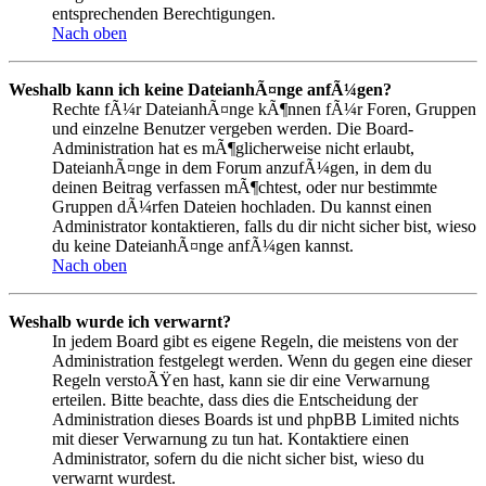
entsprechenden Berechtigungen.
Nach oben
Weshalb kann ich keine DateianhÃ¤nge anfÃ¼gen?
Rechte fÃ¼r DateianhÃ¤nge kÃ¶nnen fÃ¼r Foren, Gruppen
und einzelne Benutzer vergeben werden. Die Board-
Administration hat es mÃ¶glicherweise nicht erlaubt,
DateianhÃ¤nge in dem Forum anzufÃ¼gen, in dem du
deinen Beitrag verfassen mÃ¶chtest, oder nur bestimmte
Gruppen dÃ¼rfen Dateien hochladen. Du kannst einen
Administrator kontaktieren, falls du dir nicht sicher bist, wieso
du keine DateianhÃ¤nge anfÃ¼gen kannst.
Nach oben
Weshalb wurde ich verwarnt?
In jedem Board gibt es eigene Regeln, die meistens von der
Administration festgelegt werden. Wenn du gegen eine dieser
Regeln verstoÃŸen hast, kann sie dir eine Verwarnung
erteilen. Bitte beachte, dass dies die Entscheidung der
Administration dieses Boards ist und phpBB Limited nichts
mit dieser Verwarnung zu tun hat. Kontaktiere einen
Administrator, sofern du die nicht sicher bist, wieso du
verwarnt wurdest.