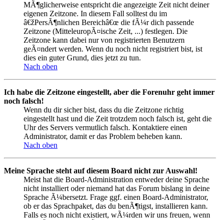
MÃ¶glicherweise entspricht die angezeigte Zeit nicht deiner
eigenen Zeitzone. In diesem Fall solltest du im
â€žPersÃ¶nlichen Bereichâ€œ die fÃ¼r dich passende
Zeitzone (MitteleuropÃ¤ische Zeit, ...) festlegen. Die
Zeitzone kann dabei nur von registrierten Benutzern
geÃ¤ndert werden. Wenn du noch nicht registriert bist, ist
dies ein guter Grund, dies jetzt zu tun.
Nach oben
Ich habe die Zeitzone eingestellt, aber die Forenuhr geht immer
noch falsch!
Wenn du dir sicher bist, dass du die Zeitzone richtig
eingestellt hast und die Zeit trotzdem noch falsch ist, geht die
Uhr des Servers vermutlich falsch. Kontaktiere einen
Administrator, damit er das Problem beheben kann.
Nach oben
Meine Sprache steht auf diesem Board nicht zur Auswahl!
Meist hat die Board-Administration entweder deine Sprache
nicht installiert oder niemand hat das Forum bislang in deine
Sprache Ã¼bersetzt. Frage ggf. einen Board-Administrator,
ob er das Sprachpaket, das du benÃ¶tigst, installieren kann.
Falls es noch nicht existiert, wÃ¼rden wir uns freuen, wenn