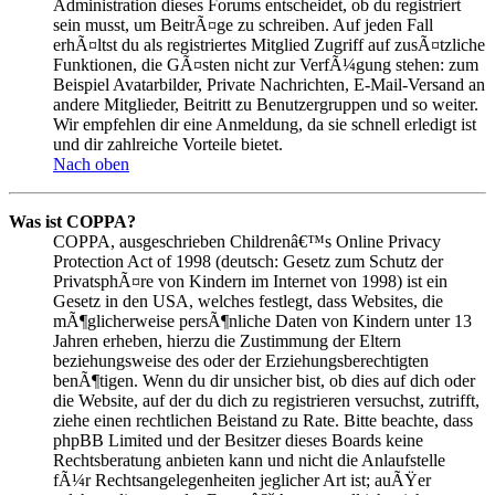
Administration dieses Forums entscheidet, ob du registriert
sein musst, um BeitrÃ¤ge zu schreiben. Auf jeden Fall
erhÃ¤ltst du als registriertes Mitglied Zugriff auf zusÃ¤tzliche
Funktionen, die GÃ¤sten nicht zur VerfÃ¼gung stehen: zum
Beispiel Avatarbilder, Private Nachrichten, E-Mail-Versand an
andere Mitglieder, Beitritt zu Benutzergruppen und so weiter.
Wir empfehlen dir eine Anmeldung, da sie schnell erledigt ist
und dir zahlreiche Vorteile bietet.
Nach oben
Was ist COPPA?
COPPA, ausgeschrieben Childrenâ€™s Online Privacy
Protection Act of 1998 (deutsch: Gesetz zum Schutz der
PrivatsphÃ¤re von Kindern im Internet von 1998) ist ein
Gesetz in den USA, welches festlegt, dass Websites, die
mÃ¶glicherweise persÃ¶nliche Daten von Kindern unter 13
Jahren erheben, hierzu die Zustimmung der Eltern
beziehungsweise des oder der Erziehungsberechtigten
benÃ¶tigen. Wenn du dir unsicher bist, ob dies auf dich oder
die Website, auf der du dich zu registrieren versuchst, zutrifft,
ziehe einen rechtlichen Beistand zu Rate. Bitte beachte, dass
phpBB Limited und der Besitzer dieses Boards keine
Rechtsberatung anbieten kann und nicht die Anlaufstelle
fÃ¼r Rechtsangelegenheiten jeglicher Art ist; auÃŸer