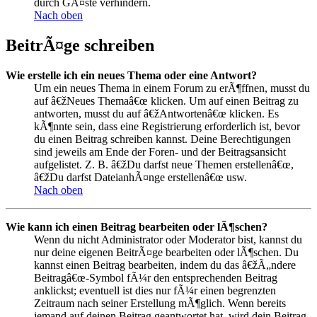
durch GÃ¤ste verhindern.
Nach oben
BeitrÃ¤ge schreiben
Wie erstelle ich ein neues Thema oder eine Antwort?
Um ein neues Thema in einem Forum zu erÃ¶ffnen, musst du
auf â€žNeues Themaâ€œ klicken. Um auf einen Beitrag zu
antworten, musst du auf â€žAntwortenâ€œ klicken. Es
kÃ¶nnte sein, dass eine Registrierung erforderlich ist, bevor
du einen Beitrag schreiben kannst. Deine Berechtigungen
sind jeweils am Ende der Foren- und der Beitragsansicht
aufgelistet. Z. B. â€žDu darfst neue Themen erstellenâ€œ,
â€žDu darfst DateianhÃ¤nge erstellenâ€œ usw.
Nach oben
Wie kann ich einen Beitrag bearbeiten oder lÃ¶schen?
Wenn du nicht Administrator oder Moderator bist, kannst du
nur deine eigenen BeitrÃ¤ge bearbeiten oder lÃ¶schen. Du
kannst einen Beitrag bearbeiten, indem du das â€žÃ„ndere
Beitragâ€œ-Symbol fÃ¼r den entsprechenden Beitrag
anklickst; eventuell ist dies nur fÃ¼r einen begrenzten
Zeitraum nach seiner Erstellung mÃ¶glich. Wenn bereits
jemand auf deinen Beitrag geantwortet hat, wird dein Beitrag