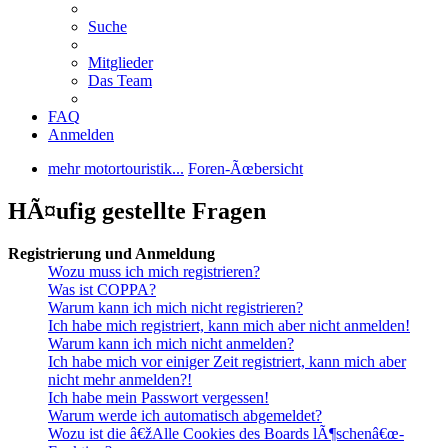
Suche
Mitglieder
Das Team
FAQ
Anmelden
mehr motortouristik...
Foren-Ãœbersicht
HÃ¤ufig gestellte Fragen
Registrierung und Anmeldung
Wozu muss ich mich registrieren?
Was ist COPPA?
Warum kann ich mich nicht registrieren?
Ich habe mich registriert, kann mich aber nicht anmelden!
Warum kann ich mich nicht anmelden?
Ich habe mich vor einiger Zeit registriert, kann mich aber
nicht mehr anmelden?!
Ich habe mein Passwort vergessen!
Warum werde ich automatisch abgemeldet?
Wozu ist die â€žAlle Cookies des Boards lÃ¶schenâ€œ-