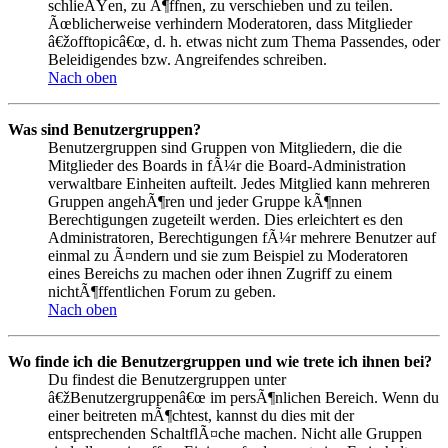
schlieÃŸen, zu Ã¶ffnen, zu verschieben und zu teilen.
Ãœblicherweise verhindern Moderatoren, dass Mitglieder
â€žofftopicâ€œ, d. h. etwas nicht zum Thema Passendes, oder
Beleidigendes bzw. Angreifendes schreiben.
Nach oben
Was sind Benutzergruppen?
Benutzergruppen sind Gruppen von Mitgliedern, die die
Mitglieder des Boards in fÃ¼r die Board-Administration
verwaltbare Einheiten aufteilt. Jedes Mitglied kann mehreren
Gruppen angehÃ¶ren und jeder Gruppe kÃ¶nnen
Berechtigungen zugeteilt werden. Dies erleichtert es den
Administratoren, Berechtigungen fÃ¼r mehrere Benutzer auf
einmal zu Ã¤ndern und sie zum Beispiel zu Moderatoren
eines Bereichs zu machen oder ihnen Zugriff zu einem
nichtÃ¶ffentlichen Forum zu geben.
Nach oben
Wo finde ich die Benutzergruppen und wie trete ich ihnen bei?
Du findest die Benutzergruppen unter
â€žBenutzergruppenâ€œ im persÃ¶nlichen Bereich. Wenn du
einer beitreten mÃ¶chtest, kannst du dies mit der
entsprechenden SchaltflÃ¤che machen. Nicht alle Gruppen