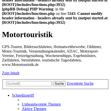
header information - headers already sent by (output started at
[ROOT]/includes/functions.php:3932)
[phpBB Debug] PHP Warning
: in file
[ROOT]/includes/functions.php
on line
5343
:
Cannot modify
header information - headers already sent by (output started at
[ROOT]/includes/functions.php:3932)
Motortouristik
GPS-Touren, Bildersuchfahrten, Heimatwettbewerbe, Oldtimer,
Motor-Touristik, Veranstaltungskalender, ADAC, Motorsport-
Vereine, Freizeitgestaltung, Wochenendtipps, Ergebnislisten,
Zielfahrten, Sternfahrten. touristische Tagesfahrten,
www.Motortouristik.de
Zum Inhalt
Erweiterte Suche
Suche
Schnellzugriff
Unbeantwortete Themen
Aktive Themen