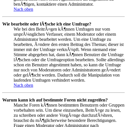
benÃ¶tigen, kontaktiere einen Administrator.
Nach oben
Wie bearbeite oder lÃ¶sche ich eine Umfrage?
Wie bei den BeitrÃ¤gen kÃ¶nnen Umfragen nur vom
ursprÃ¼nglichen Verfasser, einem Moderator oder einem
Administrator bearbeitet werden. Um eine Umfrage zu
bearbeiten, Ã¤ndere den ersten Beitrag des Themas; dieser ist
immer mit der Umfrage verknÃ¼pft. Wenn niemand eine
Stimme abgegeben hat, dann kÃ¶nnen Benutzer die Umfrage
lÃ¶schen oder die Umfrageoption bearbeiten. Sollte allerdings
schon ein Benutzer abgestimmt haben, so kann die Umfrage
nur noch von Moderatoren oder Administratoren geÃ¤ndert
oder gelÃ¶scht werden. Dadurch soll die Manipulation von
laufenden Umfragen verhindert werden.
Nach oben
Warum kann ich auf bestimmte Foren nicht zugreifen?
Manche Foren kÃ¶nnen bestimmten Benutzern oder Gruppen
vorbehalten sein. Um diese einzusehen, BeitrÃ¤ge zu lesen,
zu schreiben oder andere VorgÃ¤nge durchzufÃ¼hren,
brauchst du mÃ¶glicherweise besondere Berechtigungen.
Frage einen Moderator oder Administrator nach