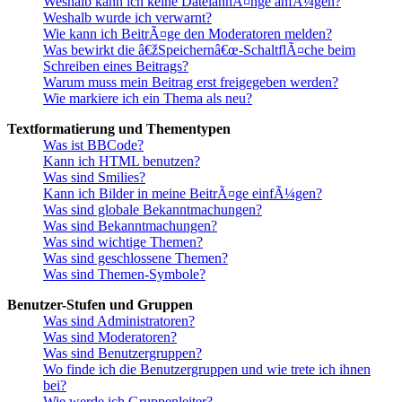
Weshalb kann ich keine DateianhÃ¤nge anfÃ¼gen?
Weshalb wurde ich verwarnt?
Wie kann ich BeitrÃ¤ge den Moderatoren melden?
Was bewirkt die â€žSpeichernâ€œ-SchaltflÃ¤che beim
Schreiben eines Beitrags?
Warum muss mein Beitrag erst freigegeben werden?
Wie markiere ich ein Thema als neu?
Textformatierung und Thementypen
Was ist BBCode?
Kann ich HTML benutzen?
Was sind Smilies?
Kann ich Bilder in meine BeitrÃ¤ge einfÃ¼gen?
Was sind globale Bekanntmachungen?
Was sind Bekanntmachungen?
Was sind wichtige Themen?
Was sind geschlossene Themen?
Was sind Themen-Symbole?
Benutzer-Stufen und Gruppen
Was sind Administratoren?
Was sind Moderatoren?
Was sind Benutzergruppen?
Wo finde ich die Benutzergruppen und wie trete ich ihnen
bei?
Wie werde ich Gruppenleiter?