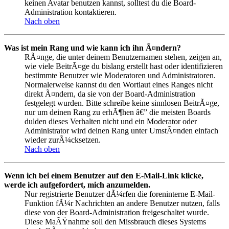
keinen Avatar benutzen kannst, solltest du die Board-
Administration kontaktieren.
Nach oben
Was ist mein Rang und wie kann ich ihn Ã¤ndern?
RÃ¤nge, die unter deinem Benutzernamen stehen, zeigen an,
wie viele BeitrÃ¤ge du bislang erstellt hast oder identifizieren
bestimmte Benutzer wie Moderatoren und Administratoren.
Normalerweise kannst du den Wortlaut eines Ranges nicht
direkt Ã¤ndern, da sie von der Board-Administration
festgelegt wurden. Bitte schreibe keine sinnlosen BeitrÃ¤ge,
nur um deinen Rang zu erhÃ¶hen â€” die meisten Boards
dulden dieses Verhalten nicht und ein Moderator oder
Administrator wird deinen Rang unter UmstÃ¤nden einfach
wieder zurÃ¼cksetzen.
Nach oben
Wenn ich bei einem Benutzer auf den E-Mail-Link klicke,
werde ich aufgefordert, mich anzumelden.
Nur registrierte Benutzer dÃ¼rfen die foreninterne E-Mail-
Funktion fÃ¼r Nachrichten an andere Benutzer nutzen, falls
diese von der Board-Administration freigeschaltet wurde.
Diese MaÃŸnahme soll den Missbrauch dieses Systems