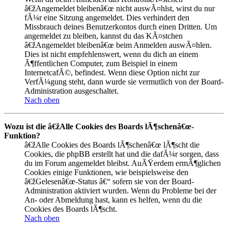
â€žAngemeldet bleibenâ€œ nicht auswÃ¤hlst, wirst du nur
fÃ¼r eine Sitzung angemeldet. Dies verhindert den
Missbrauch deines Benutzerkontos durch einen Dritten. Um
angemeldet zu bleiben, kannst du das KÃ¤stchen
â€žAngemeldet bleibenâ€œ beim Anmelden auswÃ¤hlen.
Dies ist nicht empfehlenswert, wenn du dich an einem
Ã¶ffentlichen Computer, zum Beispiel in einem
InternetcafÃ©, befindest. Wenn diese Option nicht zur
VerfÃ¼gung steht, dann wurde sie vermutlich von der Board-
Administration ausgeschaltet.
Nach oben
Wozu ist die â€žAlle Cookies des Boards lÃ¶schenâ€œ-
Funktion?
â€žAlle Cookies des Boards lÃ¶schenâ€œ lÃ¶scht die
Cookies, die phpBB erstellt hat und die dafÃ¼r sorgen, dass
du im Forum angemeldet bleibst. AuÃŸerdem ermÃ¶glichen
Cookies einige Funktionen, wie beispielsweise den
â€žGelesenâ€œ-Status â€“ sofern sie von der Board-
Administration aktiviert wurden. Wenn du Probleme bei der
An- oder Abmeldung hast, kann es helfen, wenn du die
Cookies des Boards lÃ¶scht.
Nach oben