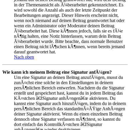
in der Themenansicht als Ã¼berarbeitet gekennzeichnet. Es
wird sowohl die Anzahl als auch der letzte Zeitpunkt der
Bearbeitungen angezeigt. Dieser Hinweis erscheint nicht,
wenn noch niemand auf deinen Beitrag geantwortet hat oder
wenn ein Administrator oder Moderator deinen Beitrag
Ã¼berarbeitet hat. Diese kÃ¶nnen jedoch, falls sie es fÃ¼r
nÃ¶tig halten, eine Notiz hinterlassen, warum dein Beitrag
Ã¼berarbeitet wurde. Bitte beachte, dass normale Benutzer
einen Beitrag nicht lÃ¶schen kÃ¶nnen, wenn bereits jemand
darauf geantwortet hat.
Nach oben
Wie kann ich meinem Beitrag eine Signatur anfÃ¼gen?
Um eine Signatur an deinen Beitrag anzufÃ¼gen, musst du
zunÃ¤chst eine solche in den Einstellungen in deinem
persÃ¶nlichen Bereich entwerfen. Nachdem du die Signatur
erstellt und gespeichert hast, kannst du in jedem Beitrag das
KÃ¤stchen â€žSignatur anhÃ¤ngenâ€œ aktivieren. Du
kannst eine Signatur auch hinzufÃ¼gen, indem du in deinem
persÃ¶nlichen Bereich das standardmÃ¤ÃŸige AnhÃ¤ngen
deiner Signatur aktivierst. Wenn du einen einzelnen Beitrag
dennoch ohne Signatur verfassen mÃ¶chtest, so kannst du
dort einfach das KontrollkÃ¤stchen â€žSignatur
anhÃ¤ngenâ€œ wieder deaktivieren.