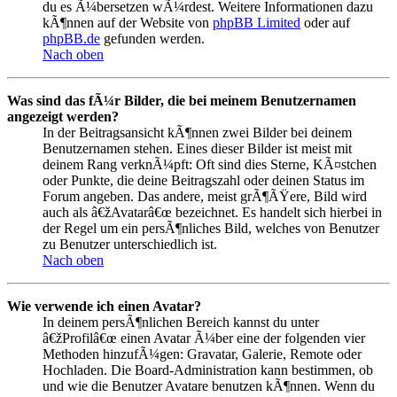
du es Ã¼bersetzen wÃ¼rdest. Weitere Informationen dazu
kÃ¶nnen auf der Website von
phpBB Limited
oder auf
phpBB.de
gefunden werden.
Nach oben
Was sind das fÃ¼r Bilder, die bei meinem Benutzernamen
angezeigt werden?
In der Beitragsansicht kÃ¶nnen zwei Bilder bei deinem
Benutzernamen stehen. Eines dieser Bilder ist meist mit
deinem Rang verknÃ¼pft: Oft sind dies Sterne, KÃ¤stchen
oder Punkte, die deine Beitragszahl oder deinen Status im
Forum angeben. Das andere, meist grÃ¶ÃŸere, Bild wird
auch als â€žAvatarâ€œ bezeichnet. Es handelt sich hierbei in
der Regel um ein persÃ¶nliches Bild, welches von Benutzer
zu Benutzer unterschiedlich ist.
Nach oben
Wie verwende ich einen Avatar?
In deinem persÃ¶nlichen Bereich kannst du unter
â€žProfilâ€œ einen Avatar Ã¼ber eine der folgenden vier
Methoden hinzufÃ¼gen: Gravatar, Galerie, Remote oder
Hochladen. Die Board-Administration kann bestimmen, ob
und wie die Benutzer Avatare benutzen kÃ¶nnen. Wenn du