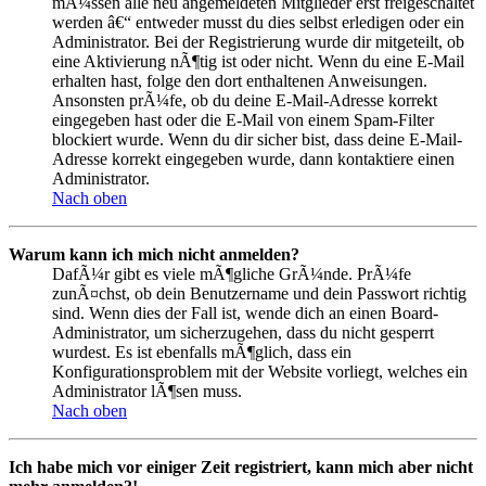
mÃ¼ssen alle neu angemeldeten Mitglieder erst freigeschaltet
werden â€“ entweder musst du dies selbst erledigen oder ein
Administrator. Bei der Registrierung wurde dir mitgeteilt, ob
eine Aktivierung nÃ¶tig ist oder nicht. Wenn du eine E-Mail
erhalten hast, folge den dort enthaltenen Anweisungen.
Ansonsten prÃ¼fe, ob du deine E-Mail-Adresse korrekt
eingegeben hast oder die E-Mail von einem Spam-Filter
blockiert wurde. Wenn du dir sicher bist, dass deine E-Mail-
Adresse korrekt eingegeben wurde, dann kontaktiere einen
Administrator.
Nach oben
Warum kann ich mich nicht anmelden?
DafÃ¼r gibt es viele mÃ¶gliche GrÃ¼nde. PrÃ¼fe
zunÃ¤chst, ob dein Benutzername und dein Passwort richtig
sind. Wenn dies der Fall ist, wende dich an einen Board-
Administrator, um sicherzugehen, dass du nicht gesperrt
wurdest. Es ist ebenfalls mÃ¶glich, dass ein
Konfigurationsproblem mit der Website vorliegt, welches ein
Administrator lÃ¶sen muss.
Nach oben
Ich habe mich vor einiger Zeit registriert, kann mich aber nicht