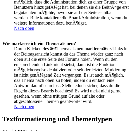
mÃ¶glich, dass die Administration dich zu einer Gruppe von
Benutzern hinzugefÃ¼gt hat, bei denen sie die BeitrÃ¤ge erst
begutachten mÃ¶chte, bevor sie auf der Seite sichtbar
werden. Bitte kontaktiere die Board-Administration, wenn du
weitere Informationen dazu benÃ¶tigst.
Nach oben
Wie markiere ich ein Thema als neu?
Durch Klicken des â€žThema als neu markierenâ€œ-Links in
der Beitragsansicht kannst du das Thema wieder ganz nach
oben auf die erste Seite des Forums holen. Wenn du den
entsprechenden Link nicht siehst, dann ist die Funktion
mÃ¶glicherweise deaktiviert oder seit der letzten Markierung
ist nicht genÃ¼gend Zeit vergangen. Es ist auch mÃ¶glich,
das Thema nach oben zu holen, indem du einfach eine
Antwort darauf schreibst. Stelle jedoch sicher, dass du die
Regeln dieses Boards beachtest! Es wird meist nicht gerne
gesehen, wenn ohne triftigen Grund auf alte oder
abgeschlossene Themen geantwortet wird.
Nach oben
Textformatierung und Thementypen