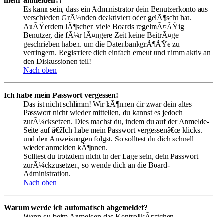
mehr anmelden?!
Es kann sein, dass ein Administrator dein Benutzerkonto aus
verschieden GrÃ¼nden deaktiviert oder gelÃ¶scht hat.
AuÃŸerdem lÃ¶schen viele Boards regelmÃ¤ÃŸig
Benutzer, die fÃ¼r lÃ¤ngere Zeit keine BeitrÃ¤ge
geschrieben haben, um die DatenbankgrÃ¶ÃŸe zu
verringern. Registriere dich einfach erneut und nimm aktiv an
den Diskussionen teil!
Nach oben
Ich habe mein Passwort vergessen!
Das ist nicht schlimm! Wir kÃ¶nnen dir zwar dein altes
Passwort nicht wieder mitteilen, du kannst es jedoch
zurÃ¼cksetzen. Dies machst du, indem du auf der Anmelde-
Seite auf â€žIch habe mein Passwort vergessenâ€œ klickst
und den Anweisungen folgst. So solltest du dich schnell
wieder anmelden kÃ¶nnen.
Solltest du trotzdem nicht in der Lage sein, dein Passwort
zurÃ¼ckzusetzen, so wende dich an die Board-
Administration.
Nach oben
Warum werde ich automatisch abgemeldet?
Wenn du beim Anmelden das KontrollkÃ¤stchen