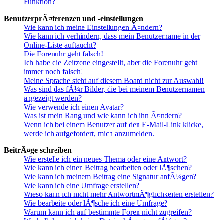
Funktion?
BenutzerprÃ¤ferenzen und -einstellungen
Wie kann ich meine Einstellungen Ã¤ndern?
Wie kann ich verhindern, dass mein Benutzername in der
Online-Liste auftaucht?
Die Forenuhr geht falsch!
Ich habe die Zeitzone eingestellt, aber die Forenuhr geht
immer noch falsch!
Meine Sprache steht auf diesem Board nicht zur Auswahl!
Was sind das fÃ¼r Bilder, die bei meinem Benutzernamen
angezeigt werden?
Wie verwende ich einen Avatar?
Was ist mein Rang und wie kann ich ihn Ã¤ndern?
Wenn ich bei einem Benutzer auf den E-Mail-Link klicke,
werde ich aufgefordert, mich anzumelden.
BeitrÃ¤ge schreiben
Wie erstelle ich ein neues Thema oder eine Antwort?
Wie kann ich einen Beitrag bearbeiten oder lÃ¶schen?
Wie kann ich meinem Beitrag eine Signatur anfÃ¼gen?
Wie kann ich eine Umfrage erstellen?
Wieso kann ich nicht mehr AntwortmÃ¶glichkeiten erstellen?
Wie bearbeite oder lÃ¶sche ich eine Umfrage?
Warum kann ich auf bestimmte Foren nicht zugreifen?