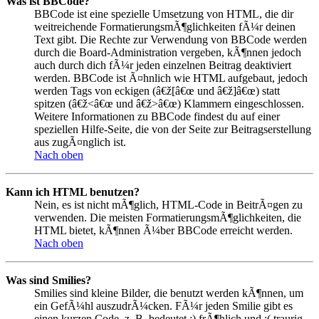
Was ist BBCode?
BBCode ist eine spezielle Umsetzung von HTML, die dir
weitreichende FormatierungsmÃ¶glichkeiten fÃ¼r deinen
Text gibt. Die Rechte zur Verwendung von BBCode werden
durch die Board-Administration vergeben, kÃ¶nnen jedoch
auch durch dich fÃ¼r jeden einzelnen Beitrag deaktiviert
werden. BBCode ist Ã¤hnlich wie HTML aufgebaut, jedoch
werden Tags von eckigen (â€ž[â€œ und â€ž]â€œ) statt
spitzen (â€ž<â€œ und â€ž>â€œ) Klammern eingeschlossen.
Weitere Informationen zu BBCode findest du auf einer
speziellen Hilfe-Seite, die von der Seite zur Beitragserstellung
aus zugÃ¤nglich ist.
Nach oben
Kann ich HTML benutzen?
Nein, es ist nicht mÃ¶glich, HTML-Code in BeitrÃ¤gen zu
verwenden. Die meisten FormatierungsmÃ¶glichkeiten, die
HTML bietet, kÃ¶nnen Ã¼ber BBCode erreicht werden.
Nach oben
Was sind Smilies?
Smilies sind kleine Bilder, die benutzt werden kÃ¶nnen, um
ein GefÃ¼hl auszudrÃ¼cken. FÃ¼r jeden Smilie gibt es
einen kurzen Code, z. B. bedeutet :) frÃ¶hlich und :( traurig.