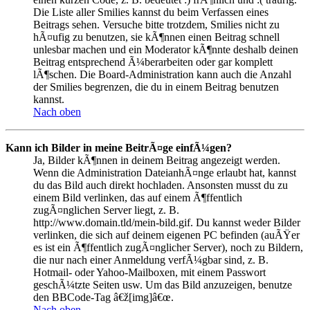
Die Liste aller Smilies kannst du beim Verfassen eines
Beitrags sehen. Versuche bitte trotzdem, Smilies nicht zu
hÃ¤ufig zu benutzen, sie kÃ¶nnen einen Beitrag schnell
unlesbar machen und ein Moderator kÃ¶nnte deshalb deinen
Beitrag entsprechend Ã¼berarbeiten oder gar komplett
lÃ¶schen. Die Board-Administration kann auch die Anzahl
der Smilies begrenzen, die du in einem Beitrag benutzen
kannst.
Nach oben
Kann ich Bilder in meine BeitrÃ¤ge einfÃ¼gen?
Ja, Bilder kÃ¶nnen in deinem Beitrag angezeigt werden.
Wenn die Administration DateianhÃ¤nge erlaubt hat, kannst
du das Bild auch direkt hochladen. Ansonsten musst du zu
einem Bild verlinken, das auf einem Ã¶ffentlich
zugÃ¤nglichen Server liegt, z. B.
http://www.domain.tld/mein-bild.gif. Du kannst weder Bilder
verlinken, die sich auf deinem eigenen PC befinden (auÃŸer
es ist ein Ã¶ffentlich zugÃ¤nglicher Server), noch zu Bildern,
die nur nach einer Anmeldung verfÃ¼gbar sind, z. B.
Hotmail- oder Yahoo-Mailboxen, mit einem Passwort
geschÃ¼tzte Seiten usw. Um das Bild anzuzeigen, benutze
den BBCode-Tag â€ž[img]â€œ.
Nach oben