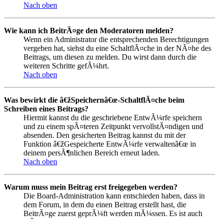
Nach oben
Wie kann ich BeitrÃ¤ge den Moderatoren melden?
Wenn ein Administrator die entsprechenden Berechtigungen
vergeben hat, siehst du eine SchaltflÃ¤che in der NÃ¤he des
Beitrags, um diesen zu melden. Du wirst dann durch die
weiteren Schritte gefÃ¼hrt.
Nach oben
Was bewirkt die â€žSpeichernâ€œ-SchaltflÃ¤che beim
Schreiben eines Beitrags?
Hiermit kannst du die geschriebene EntwÃ¼rfe speichern
und zu einem spÃ¤teren Zeitpunkt vervollstÃ¤ndigen und
absenden. Den gesicherten Beitrag kannst du mit der
Funktion â€žGespeicherte EntwÃ¼rfe verwaltenâ€œ in
deinem persÃ¶nlichen Bereich erneut laden.
Nach oben
Warum muss mein Beitrag erst freigegeben werden?
Die Board-Administration kann entschieden haben, dass in
dem Forum, in dem du einen Beitrag erstellt hast, die
BeitrÃ¤ge zuerst geprÃ¼ft werden mÃ¼ssen. Es ist auch